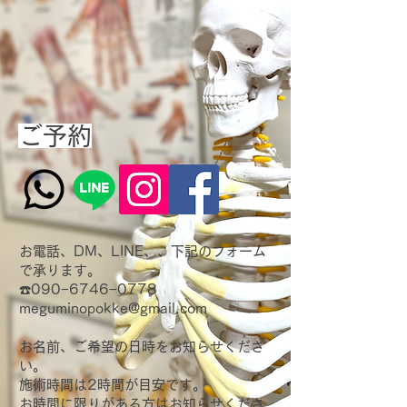
ご予約
お電話、DM、LINE、、下記のフォーム
で承ります。
☎️090−6746−0778
meguminopokke@gmail.com
お名前、ご希望の日時をお知らせくださ
い。
施術時間は2時間が目安です。
お時間に限りがある方はお知らせくださ