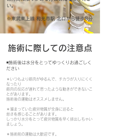
い。
​※東武東上線 和光市駅 北口から徒歩8分
施術に際しての注意点
◾️
施術後は水分をとってゆっくりお過ごしく
ださい
＊いつもより筋肉がゆるんで、チカラが入りにくく
なったり
筋肉の反応が遅れて思ったような動きができないこ
とがあります。
施術後の運動はオススメしません。
＊溜まっていた疲労物質が全身に巡ると
怠さを感じることがあります。
しっかり水分をとって疲労物質を早く排出しちゃい
ましょう。
＊施術前の運動は大歓迎です。